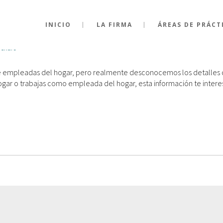
LEADAS DEL HOGAR
INICIO
LA FIRMA
ÁREAS DE PRÁCT
Share
 empleadas del hogar, pero realmente desconocemos los detalles de
ogar o trabajas como empleada del hogar, esta información te inter