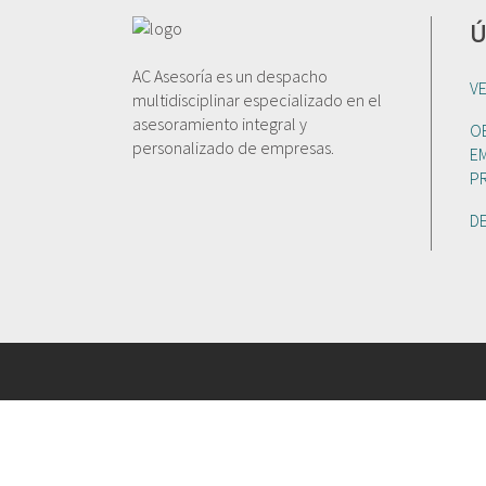
Ú
AC Asesoría es un despacho
V
multidisciplinar especializado en el
asesoramiento integral y
O
personalizado de empresas.
E
P
D