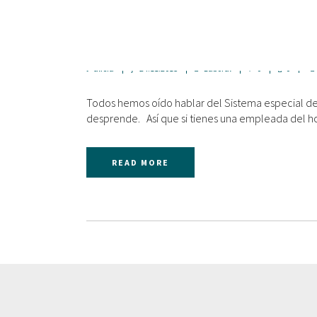
EL SISTEMA ESPECIAL DE EMP
alicia
24.11.2015
Laboral
0
0
Todos hemos oído hablar del Sistema especial de
desprende. Así que si tienes una empleada del h
READ MORE