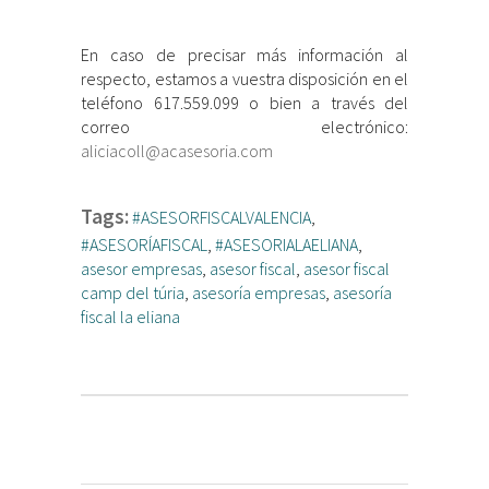
En caso de precisar más información al
respecto, estamos a vuestra disposición en el
teléfono 617.559.099 o bien a través del
correo electrónico:
aliciacoll@acasesoria.com
Tags:
#ASESORFISCALVALENCIA
,
#ASESORÍAFISCAL
,
#ASESORIALAELIANA
,
asesor empresas
,
asesor fiscal
,
asesor fiscal
camp del túria
,
asesoría empresas
,
asesoría
fiscal la eliana