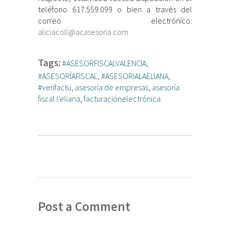
teléfono 617.559.099 o bien a través del
correo electrónico:
aliciacoll@acasesoria.com
Tags:
#ASESORFISCALVALENCIA
,
#ASESORÍAFISCAL
,
#ASESORIALAELIANA
,
#verifactu
,
asesoría de empresas
,
asesoría
fiscal l'eliana
,
facturaciónelectrónica
Post a Comment