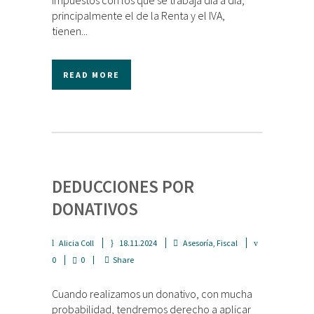
impuestos con los que se trabaja día a día,
principalmente el de la Renta y el IVA,
tienen...
READ MORE
DEDUCCIONES POR
DONATIVOS
Alicia Coll
18.11.2024
Asesoría
,
Fiscal
0
0
Share
Cuando realizamos un donativo, con mucha
probabilidad, tendremos derecho a aplicar