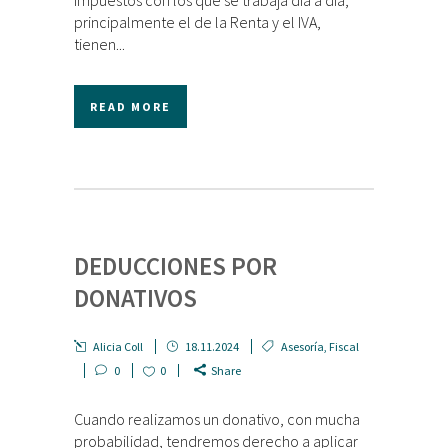
impuestos con los que se trabaja día a día,
principalmente el de la Renta y el IVA,
tienen...
READ MORE
DEDUCCIONES POR
DONATIVOS
Alicia Coll
18.11.2024
Asesoría
,
Fiscal
0
0
Share
Cuando realizamos un donativo, con mucha
probabilidad, tendremos derecho a aplicar