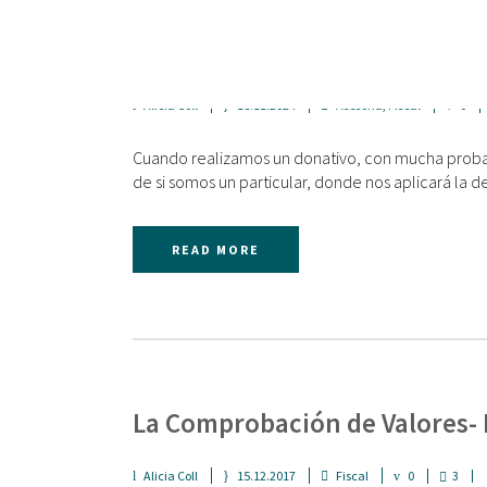
DEDUCCIONES POR DONATIVO
Alicia Coll
18.11.2024
Asesoría
,
Fiscal
0
Cuando realizamos un donativo, con mucha proba
de si somos un particular, donde nos aplicará la d
READ MORE
La Comprobación de Valores- 
Alicia Coll
15.12.2017
Fiscal
0
3