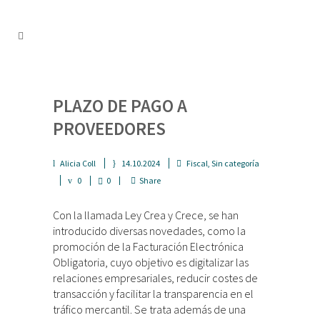
PLAZO DE PAGO A
PROVEEDORES
Alicia Coll
14.10.2024
Fiscal
,
Sin categoría
0
0
Share
Con la llamada Ley Crea y Crece, se han
introducido diversas novedades, como la
promoción de la Facturación Electrónica
Obligatoria, cuyo objetivo es digitalizar las
relaciones empresariales, reducir costes de
transacción y facilitar la transparencia en el
tráfico mercantil. Se trata además de una