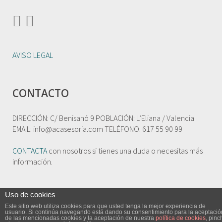
AVISO LEGAL
CONTACTO
DIRECCIÓN: C/ Benisanó 9 POBLACIÓN: L’Eliana / Valencia
EMAIL: info@acasesoria.com TELÉFONO: 617 55 90 99
CONTACTA
con nosotros si tienes una duda o necesitas más
información.
Uso de cookies
Este sitio web utiliza cookies para que usted tenga la mejor experiencia de
usuario. Si continúa navegando está dando su consentimiento para la aceptació
de las mencionadas cookies y la aceptación de nuestra
política de cookies
, pinc